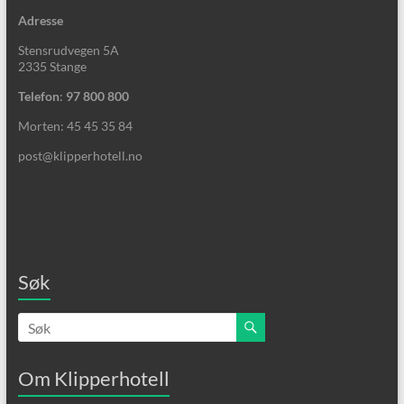
Adresse
Stensrudvegen 5A
2335 Stange
Telefon
:
97 800 800
Morten: 45 45 35 84
post@klipperhotell.no
Søk
Om Klipperhotell