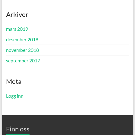
n
p
e
n
s
e
i
s
Arkiver
e
i
n
e
n
n
y
n
mars 2019
f
y
a
f
desember 2018
n
a
e
n
)
e
november 2018
)
september 2017
Meta
Logg inn
Finn oss