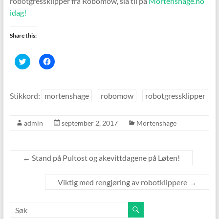
robotgressklipper fra Robomow, slå til på
Mortenshage.no
idag!
Share this:
K
K
l
l
i
i
k
k
k
k
f
f
Stikkord:
mortenshage
robomow
robotgressklipper
o
o
r
r
å
å
d
d
admin
september 2, 2017
Mortenshage
e
e
l
l
e
e
p
p
å
å
T
F
←
Stand på Pultost og akevittdagene på Løten!
w
a
i
c
t
e
t
b
Viktig med rengjøring av robotklippere
→
e
o
r
o
(
k
å
(
p
å